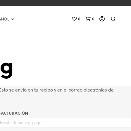
0
0
AÑOL
ng
sto se envió en tu recibo y en el correo electrónico de
N
O
H
A
Y
 FACTURACIÓN
P
R
O