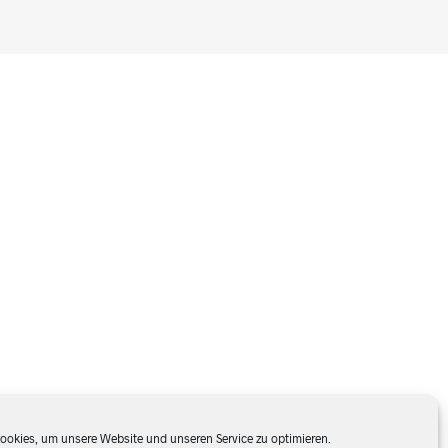
D
U
C
T
O
S
E
N
E
L
C
A
R
R
I
T
O
.
okies, um unsere Website und unseren Service zu optimieren.