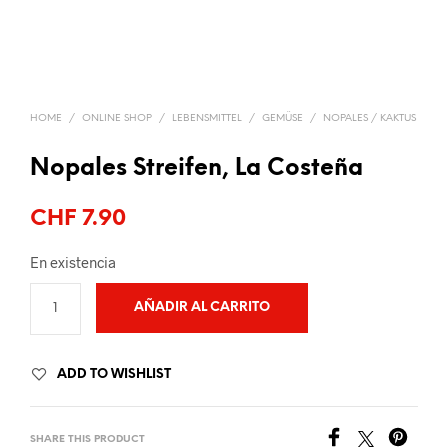
HOME
/
ONLINE SHOP
/
LEBENSMITTEL
/
GEMÜSE
/
NOPALES / KAKTUS
Nopales Streifen, La Costeña
CHF
7.90
En existencia
AÑADIR AL CARRITO
ADD TO WISHLIST
SHARE THIS PRODUCT