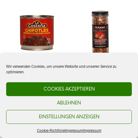
Wir verwenden Cookies, um unsere Website und unseren Service zu
optimieren.
Chiles Chipotles en
Chile de Arbol Flocken
Adobo, La Costeña
COOKIES AKZEPTIEREN
CHF
6.50
ABLEHNEN
CHF
5.80
AÑADIR AL CARRITO
AÑADIR AL CARRITO
EINSTELLUNGEN ANZEIGEN
Cookie-Richtlinie
Impressum
Impressum