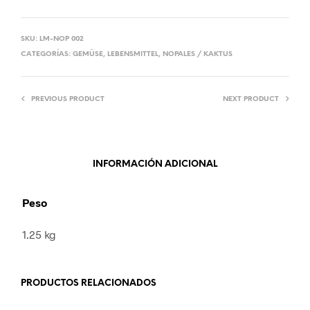
SKU:
LM-NOP 002
CATEGORÍAS:
GEMÜSE
,
LEBENSMITTEL
,
NOPALES / KAKTUS
PREVIOUS PRODUCT
NEXT PRODUCT
INFORMACIÓN ADICIONAL
Peso
1.25 kg
PRODUCTOS RELACIONADOS