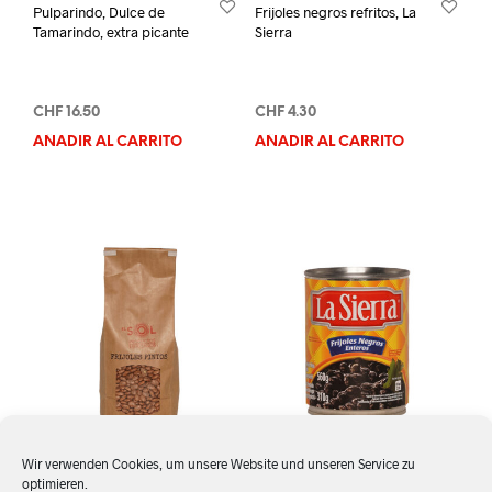
Pulparindo, Dulce de
Frijoles negros refritos, La
Tamarindo, extra picante
Sierra
CHF
16.50
CHF
4.30
AÑADIR AL CARRITO
AÑADIR AL CARRITO
Wir verwenden Cookies, um unsere Website und unseren Service zu
optimieren.