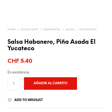
HOME
/
ONLINE SHOP
/
LEBENSMITTEL
/
SALSAS
/
TISCHSAUCEN
Salsa Habanero, Piña Asada El
Yucateco
CHF
5.40
En existencia
AÑADIR AL CARRITO
ADD TO WISHLIST