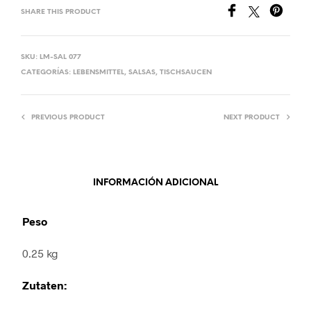
SHARE THIS PRODUCT
SKU:
LM-SAL 077
CATEGORÍAS:
LEBENSMITTEL
,
SALSAS
,
TISCHSAUCEN
PREVIOUS PRODUCT
NEXT PRODUCT
INFORMACIÓN ADICIONAL
Peso
0.25 kg
Zutaten: