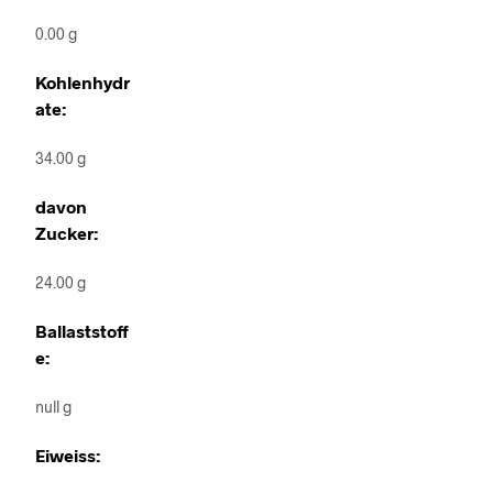
0.00 g
Kohlenhydr
ate:
34.00 g
davon
Zucker:
24.00 g
Ballaststoff
e:
null g
Eiweiss: