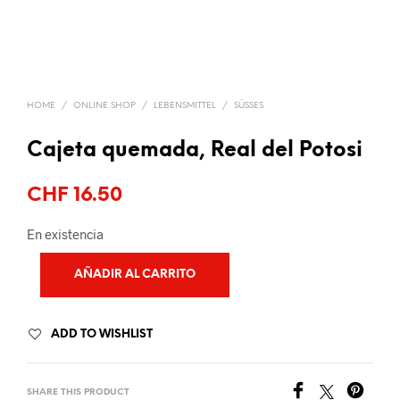
HOME
/
ONLINE SHOP
/
LEBENSMITTEL
/
SÜSSES
Cajeta quemada, Real del Potosi
CHF
16.50
En existencia
AÑADIR AL CARRITO
ADD TO WISHLIST
SHARE THIS PRODUCT