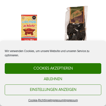
Wir verwenden Cookies, um unsere Website und unseren Service zu
optimieren.
Achiote, Anato-Paste, Lol-
Chile Pasilla ganz
Tun
COOKIES AKZEPTIEREN
CHF
5.20
ABLEHNEN
CHF
3.20
AÑADIR AL CARRITO
AÑADIR AL CARRITO
EINSTELLUNGEN ANZEIGEN
Cookie-Richtlinie
Impressum
Impressum