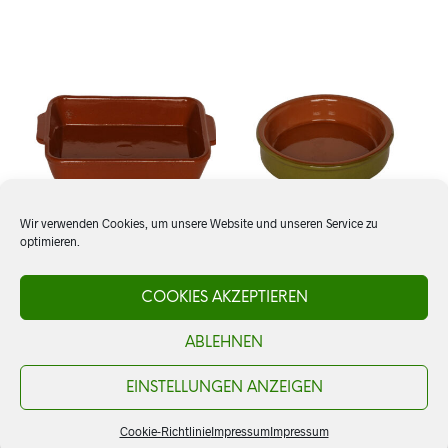
Wir verwenden Cookies, um unsere Website und unseren Service zu
optimieren.
Gratinschale rechteckig
Cazuela 15 cm, grün
COOKIES AKZEPTIEREN
ABLEHNEN
CHF
11.50
CHF
5.80
AÑADIR AL CARRITO
AÑADIR AL CARRITO
EINSTELLUNGEN ANZEIGEN
Cookie-Richtlinie
Impressum
Impressum