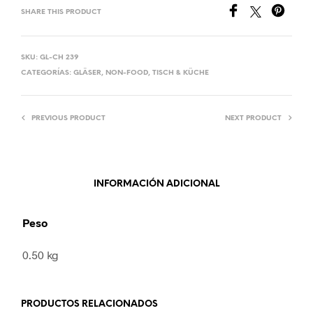
SHARE THIS PRODUCT
SKU:
GL-CH 239
CATEGORÍAS:
GLÄSER
,
NON-FOOD
,
TISCH & KÜCHE
PREVIOUS PRODUCT
NEXT PRODUCT
INFORMACIÓN ADICIONAL
Peso
0.50 kg
PRODUCTOS RELACIONADOS