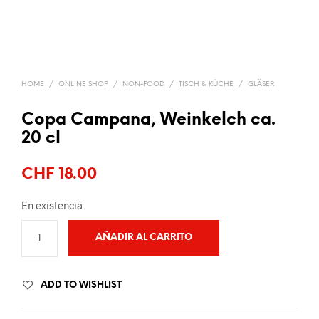
HOME
/
ONLINE SHOP
/
NON-FOOD
/
TISCH & KÜCHE
/
GLÄSER
Copa Campana, Weinkelch ca.
20 cl
CHF
18.00
En existencia
AÑADIR AL CARRITO
ADD TO WISHLIST