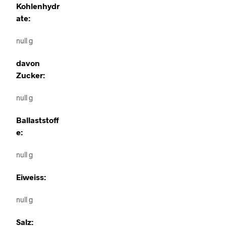
Kohlenhydr
ate:
null g
davon
Zucker:
null g
Ballaststoff
e:
null g
Eiweiss:
null g
Salz: