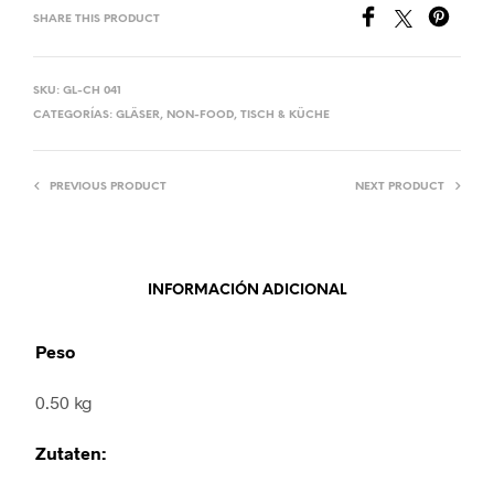
SHARE THIS PRODUCT
SKU:
GL-CH 041
CATEGORÍAS:
GLÄSER
,
NON-FOOD
,
TISCH & KÜCHE
PREVIOUS PRODUCT
NEXT PRODUCT
INFORMACIÓN ADICIONAL
Peso
0.50 kg
Zutaten: