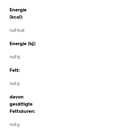
Energie
(kcal):
null kcal
Energie (kj):
null kj
Fett:
null g
davon
gesättigte
Fettsäuren:
null g