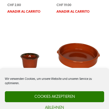
CHF
2.80
CHF
19.00
AÑADIR AL CARRITO
AÑADIR AL CARRITO
Wir verwenden Cookies, um unsere Website und unseren Service zu
optimieren.
Schale Campana
Cazuela 20 cm
COOKIES AKZEPTIEREN
ABLEHNEN
CHF
5.00
CHF
9.50