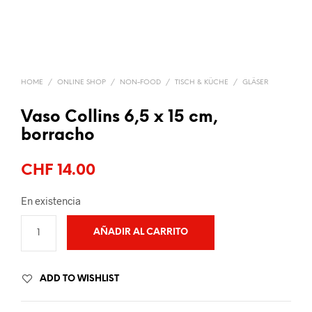
HOME
/
ONLINE SHOP
/
NON-FOOD
/
TISCH & KÜCHE
/
GLÄSER
Vaso Collins 6,5 x 15 cm,
borracho
CHF
14.00
En existencia
AÑADIR AL CARRITO
ADD TO WISHLIST