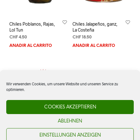
Chiles Poblanos, Rajas,
Chiles Jalapeños, ganz,
Lol Tun
La Costeña
CHF
4.50
CHF
18.50
AÑADIR AL CARRITO
AÑADIR AL CARRITO
Wir verwenden Cookies, um unsere Website und unseren Service zu
optimieren.
COOKIES AKZEPTIEREN
Chile Ancho, ganz,
getrocknet
ABLEHNEN
CHF
6.20
AÑADIR AL CARRITO
EINSTELLUNGEN ANZEIGEN