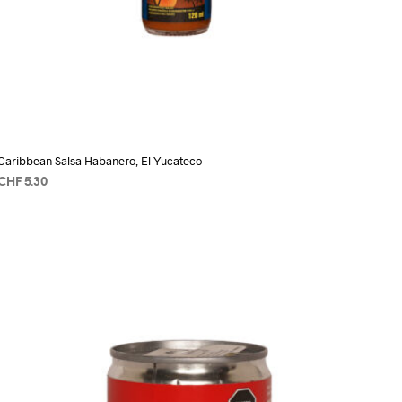
Caribbean Salsa Habanero, El Yucateco
CHF
5.30
AÑADIR AL CARRITO