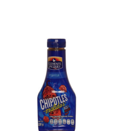
D
U
C
T
O
S
E
N
E
L
C
A
R
R
I
T
O
.