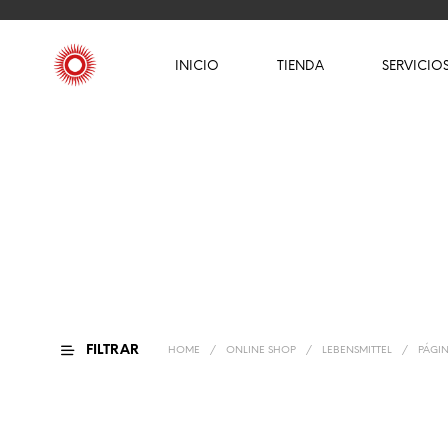
INICIO
TIENDA
SERVICIO
FILTRAR
HOME
/
ONLINE SHOP
/
LEBENSMITTEL
/
PÁGIN