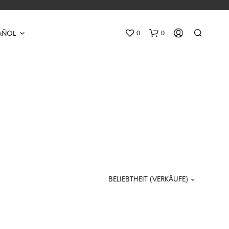
0
0
AÑOL
l
N
O
H
BELIEBTHEIT (VERKÄUFE)
A
Y
P
R
O