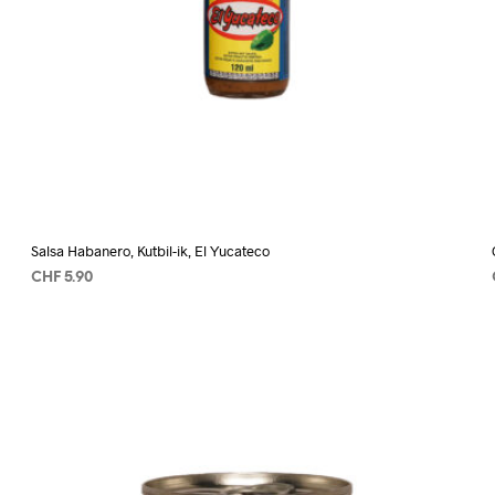
Salsa Habanero, Kutbil-ik, El Yucateco
CHF
5.90
AÑADIR AL CARRITO