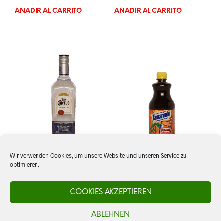
AÑADIR AL CARRITO
AÑADIR AL CARRITO
Wir verwenden Cookies, um unsere Website und unseren Service zu
optimieren.
Tequila Jose Cuervo,
Tamarindo, El Yucateco
Especial Silver
COOKIES AKZEPTIEREN
CHF
9.60
ABLEHNEN
CHF
29.00