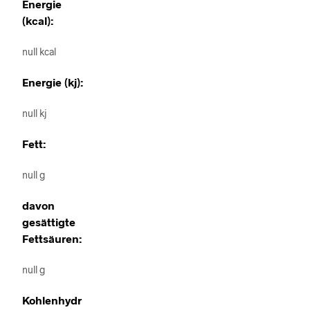
Energie
(kcal):
null kcal
Energie (kj):
null kj
Fett:
null g
davon
gesättigte
Fettsäuren:
null g
Kohlenhydr