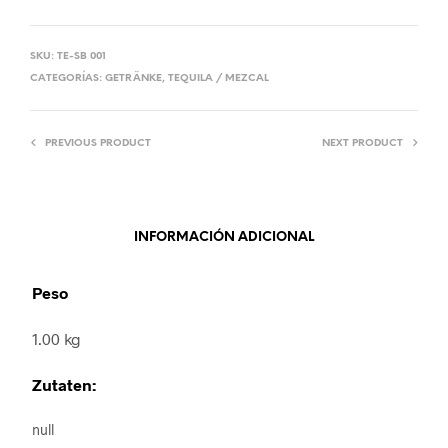
SKU:
TE-SB 001
CATEGORÍAS:
GETRÄNKE
,
TEQUILA / MEZCAL
PREVIOUS PRODUCT
NEXT PRODUCT
INFORMACIÓN ADICIONAL
Peso
1.00 kg
Zutaten:
null