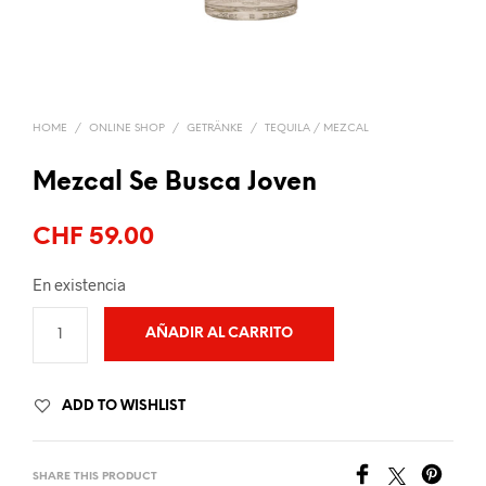
HOME
/
ONLINE SHOP
/
GETRÄNKE
/
TEQUILA / MEZCAL
Mezcal Se Busca Joven
CHF
59.00
En existencia
AÑADIR AL CARRITO
ADD TO WISHLIST
SHARE THIS PRODUCT