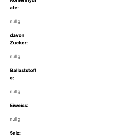
ate:
null g
davon
Zucker:
null g
Ballaststoff
e:
null g
Eiweiss:
null g
Salz: