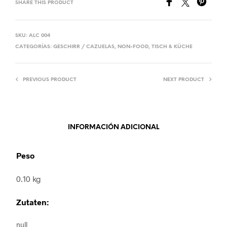
SHARE THIS PRODUCT
SKU:
ALC 004
CATEGORÍAS:
GESCHIRR / CAZUELAS
,
NON-FOOD
,
TISCH & KÜCHE
PREVIOUS PRODUCT
NEXT PRODUCT
INFORMACIÓN ADICIONAL
Peso
0.10 kg
Zutaten:
null