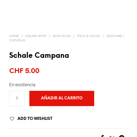
HOME
/
ONLINE SHOP
/
NON-FOOD
/
TISCH & KÜCHE
/
GESCHIRR /
CAZUELAS
Schale Campana
CHF
5.00
En existencia
AÑADIR AL CARRITO
ADD TO WISHLIST