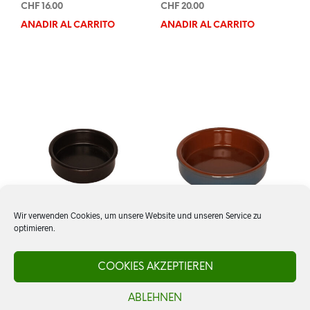
CHF
16.00
CHF
20.00
AÑADIR AL CARRITO
AÑADIR AL CARRITO
Wir verwenden Cookies, um unsere Website und unseren Service zu
optimieren.
Cazuela 10 cm, schwarz
Cazuela 15 cm, blau
COOKIES AKZEPTIEREN
ABLEHNEN
CHF
2.80
CHF
5.80