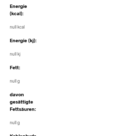
Energie
(kcal):
null kcal
Energie (kj):
null kj
Fett:
null g
davon
gesättigte
Fettsäuren:
null g
Kohlenhydr