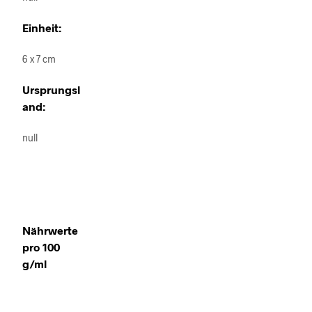
Einheit:
6 x 7 cm
Ursprungsl
and:
null
Nährwerte
pro 100
g/ml