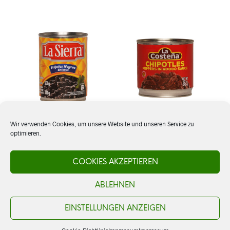
Wir verwenden Cookies, um unsere Website und unseren Service zu
optimieren.
Frijoles negros enteros, La
Chiles Chipotles en
Sierra
Adobo, La Costeña
COOKIES AKZEPTIEREN
ABLEHNEN
CHF
4.80
CHF
5.80
AÑADIR AL CARRITO
AÑADIR AL CARRITO
EINSTELLUNGEN ANZEIGEN