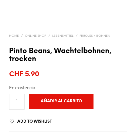
HOME
/
ONLINE SHOP
/
LEBENSMITTEL
/
FRIJOLES / BOHNEN
Pinto Beans, Wachtelbohnen,
trocken
CHF
5.90
En existencia
AÑADIR AL CARRITO
ADD TO WISHLIST