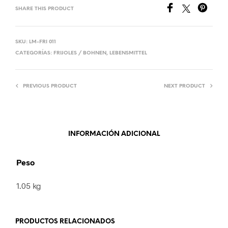
SHARE THIS PRODUCT
SKU:
LM-FRI 011
CATEGORÍAS:
FRIJOLES / BOHNEN
,
LEBENSMITTEL
PREVIOUS PRODUCT
NEXT PRODUCT
INFORMACIÓN ADICIONAL
Peso
1.05 kg
PRODUCTOS RELACIONADOS