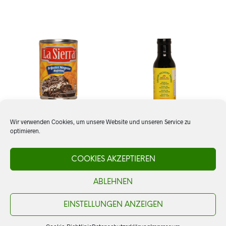
Wir verwenden Cookies, um unsere Website und unseren Service zu
optimieren.
Frijoles negros refritos, La
Liquid Hickory Smoke
Sierra
COOKIES AKZEPTIEREN
CHF
12.50
ABLEHNEN
CHF
4.30
IN DEN WARENKORB
IN DEN WARENKORB
EINSTELLUNGEN ANZEIGEN