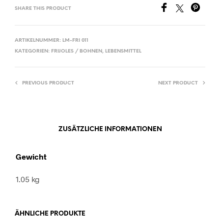
SHARE THIS PRODUCT
ARTIKELNUMMER:
LM-FRI 011
KATEGORIEN:
FRIJOLES / BOHNEN
,
LEBENSMITTEL
PREVIOUS PRODUCT
NEXT PRODUCT
ZUSÄTZLICHE INFORMATIONEN
Gewicht
1.05 kg
ÄHNLICHE PRODUKTE