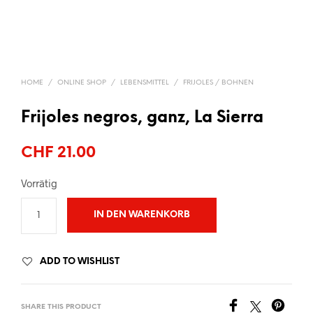
HOME
/
ONLINE SHOP
/
LEBENSMITTEL
/
FRIJOLES / BOHNEN
Frijoles negros, ganz, La Sierra
CHF
21.00
Vorrätig
IN DEN WARENKORB
ADD TO WISHLIST
SHARE THIS PRODUCT