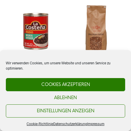
Wir verwenden Cookies, um unsere Website und unseren Service zu
optimieren.
Frijoles negros, ganz, La
Pinto Beans,
Costeña
Wachtelbohnen, trocken
COOKIES AKZEPTIEREN
ABLEHNEN
CHF
4.50
CHF
5.90
IN DEN WARENKORB
IN DEN WARENKORB
EINSTELLUNGEN ANZEIGEN
Cookie-Richtlinie
Datenschutzerklärung
Impressum