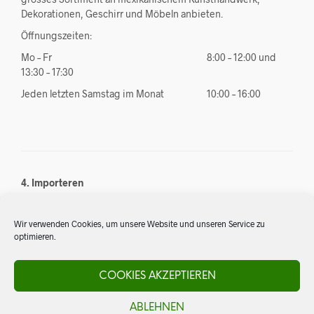
Dekorationen, Geschirr und Möbeln anbieten.
Öffnungszeiten:
Mo – Fr
8:00 – 12:00 und
13:30 – 17:30
Jeden letzten Samstag im Monat
10:00 – 16:00
4. Importeren
Suchen Sie etwas Spezielles aus Mexiko, das wir nicht in
unserem Sortiment haben? Kein Problem. Dank unseren
Wir verwenden Cookies, um unsere Website und unseren Service zu
besten Kontakten in Mexiko sind wir in der Lage auf
optimieren.
Kundenwünsche einzugehen und importieren für Sie
gegebenenfalls ganze Restauranteinrichtungen.
COOKIES AKZEPTIEREN
Anfragen
:
info@elsol.ch
ABLEHNEN