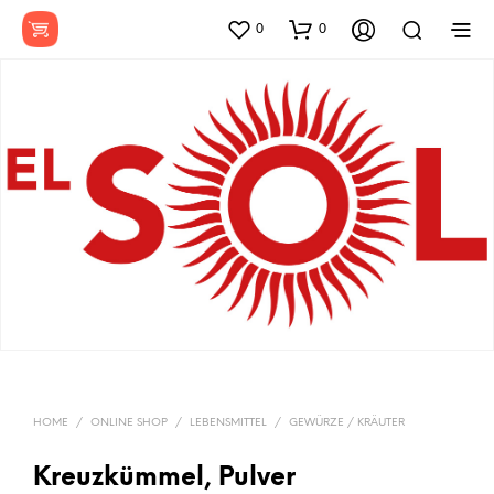
0
0
HOME
/
ONLINE SHOP
/
LEBENSMITTEL
/
GEWÜRZE / KRÄUTER
Kreuzkümmel, Pulver