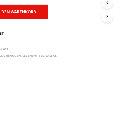
E
N
N DEN WARENKORB
S
I
C
H
ST
K
E
I
L 827
N
 KOCHSAUCEN
,
LEBENSMITTEL
,
SALSAS
E
P
R
O
D
U
K
T
E
I
M
W
A
R