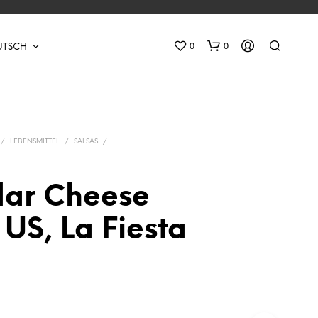
0
0
UTSCH
/
LEBENSMITTEL
/
SALSAS
/
ar Cheese
E
US, La Fiesta
S
B
E
F
I
N
D