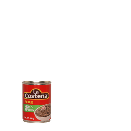
E
N
K
O
R
B
.