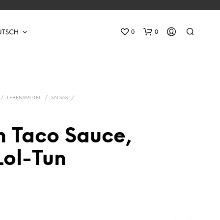
0
0
UTSCH
/
LEBENSMITTEL
/
SALSAS
/
 Taco Sauce,
E
Lol-Tun
S
B
E
F
I
N
D