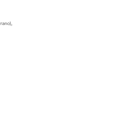
E
N
K
O
rano),
R
B
.