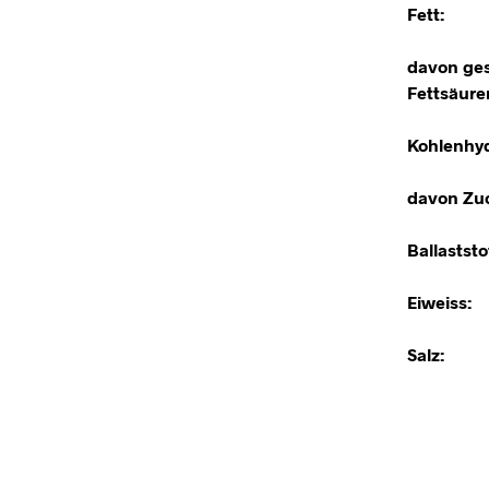
Fett:
davon ges
Fettsäure
Kohlenhyd
davon Zuc
Ballaststo
Eiweiss:
Salz: