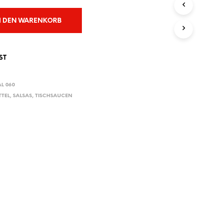
E
N
N DEN WARENKORB
S
I
C
H
ST
K
E
I
L 060
N
TTEL
,
SALSAS
,
TISCHSAUCEN
E
P
R
O
D
U
K
T
E
I
M
W
A
R