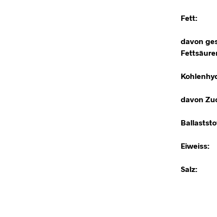
Fett:
davon ges
Fettsäure
Kohlenhyd
davon Zuc
Ballaststo
Eiweiss:
Salz: