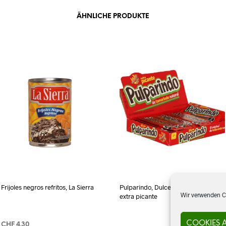
ÄHNLICHE PRODUKTE
Frijoles negros refritos, La Sierra
Pulparindo, Dulce de Tamarindo,
Wir verwenden Co
extra picante
COOKIES 
CHF
4.30