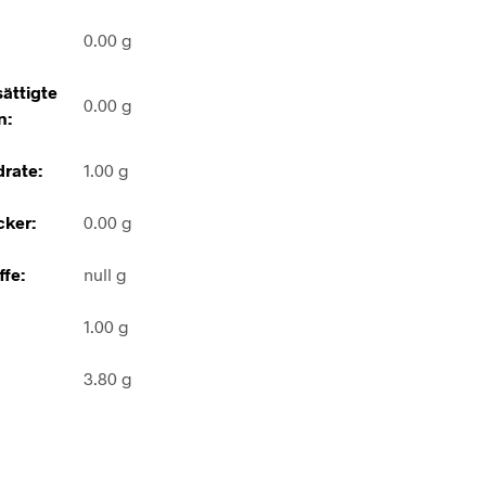
0.00 g
ättigte
0.00 g
n:
rate:
1.00 g
ker:
0.00 g
ffe:
null g
1.00 g
3.80 g