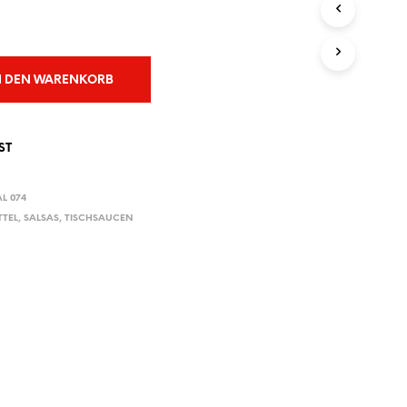
E
N
S
I
C
N DEN WARENKORB
H
K
E
I
ST
N
E
P
L 074
R
TTEL
,
SALSAS
,
TISCHSAUCEN
O
D
U
K
T
E
I
M
W
A
R