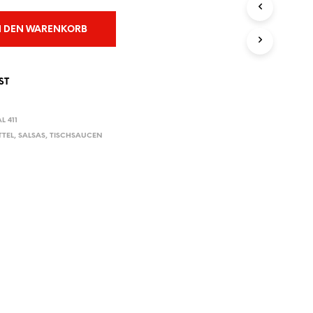
E
N
N DEN WARENKORB
S
I
C
H
ST
K
E
I
L 411
N
TTEL
,
SALSAS
,
TISCHSAUCEN
E
P
R
O
D
U
K
T
E
I
M
W
A
R