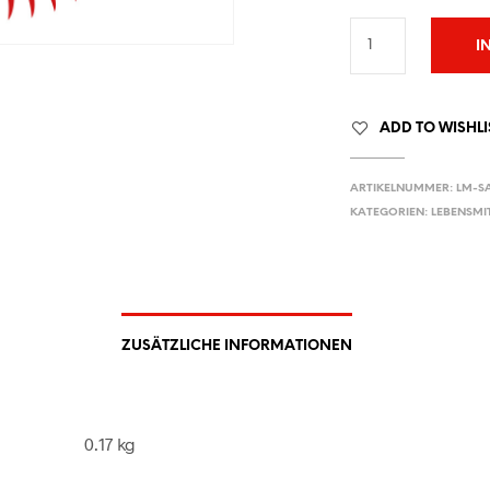
I
ADD TO WISHLI
ARTIKELNUMMER:
LM-SA
KATEGORIEN:
LEBENSMI
ZUSÄTZLICHE INFORMATIONEN
0.17 kg