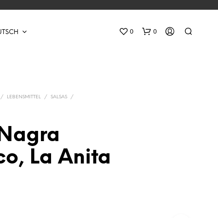
0
0
UTSCH
/
LEBENSMITTEL
/
SALSAS
/
 Nagra
E
co, La Anita
S
B
E
F
I
N
D