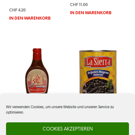
CHF
11.00
CHF
4.20
IN DEN WARENKORB
IN DEN WARENKORB
Wir verwenden Cookies, um unsere Website und unseren Service zu
optimieren.
Cajeta quemada, Real del
Frijoles negros, ganz, La
Potosi
Sierra
COOKIES AKZEPTIEREN