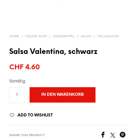
HOME
/
ONLINE SHOP
/
LEBENSMITTEL
/
SALSAS
/
TISCHSAUCEN
Salsa Valentina, schwarz
CHF
4.60
Vorrätig
IN DEN WARENKORB
ADD TO WISHLIST
SHARE THIS PRODUCT