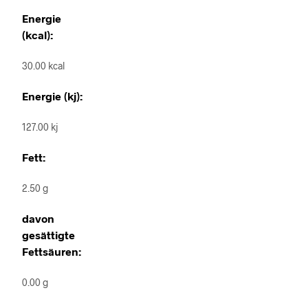
Energie
(kcal):
30.00 kcal
Energie (kj):
127.00 kj
Fett:
2.50 g
davon
gesättigte
Fettsäuren:
0.00 g