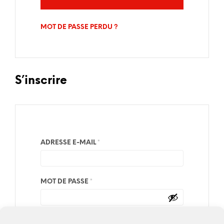
MOT DE PASSE PERDU ?
S’inscrire
OBLIGATOIRE
ADRESSE E-MAIL
*
OBLIGATOIRE
MOT DE PASSE
*
Your personal data will be used to support your
experience throughout this website, to manage