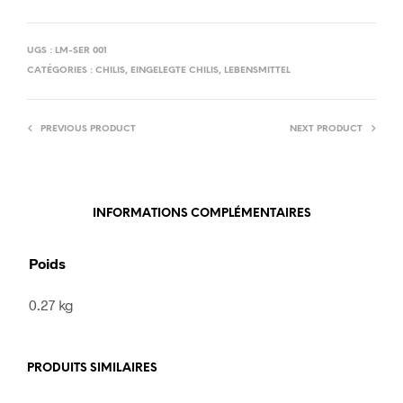
UGS :
LM-SER 001
CATÉGORIES :
CHILIS
,
EINGELEGTE CHILIS
,
LEBENSMITTEL
PREVIOUS PRODUCT
NEXT PRODUCT
INFORMATIONS COMPLÉMENTAIRES
Poids
0.27 kg
PRODUITS SIMILAIRES