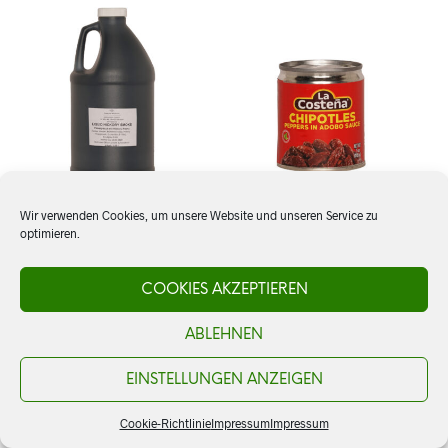
Wir verwenden Cookies, um unsere Website und unseren Service zu
optimieren.
Liquid Hickory Smoke
Chiles Chipotles en
Adobo, La Costeña
COOKIES AKZEPTIEREN
CHF
23.50
ABLEHNEN
CHF
3.60
AJOUTER AU PANIER
AJOUTER AU PANIER
EINSTELLUNGEN ANZEIGEN
Cookie-Richtlinie
Impressum
Impressum