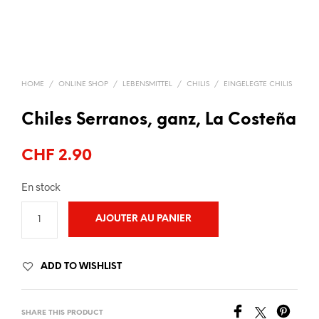
HOME
/
ONLINE SHOP
/
LEBENSMITTEL
/
CHILIS
/
EINGELEGTE CHILIS
Chiles Serranos, ganz, La Costeña
CHF
2.90
En stock
AJOUTER AU PANIER
ADD TO WISHLIST
SHARE THIS PRODUCT