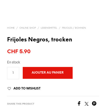
HOME
/
ONLINE SHOP
/
LEBENSMITTEL
/
FRIJOLES / BOHNEN
Frijoles Negros, trocken
CHF
5.90
En stock
AJOUTER AU PANIER
ADD TO WISHLIST
SHARE THIS PRODUCT