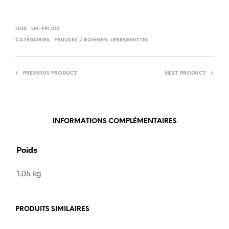
UGS :
LM-FRI 010
CATÉGORIES :
FRIJOLES / BOHNEN
,
LEBENSMITTEL
PREVIOUS PRODUCT
NEXT PRODUCT
INFORMATIONS COMPLÉMENTAIRES
Poids
1.05 kg
PRODUITS SIMILAIRES