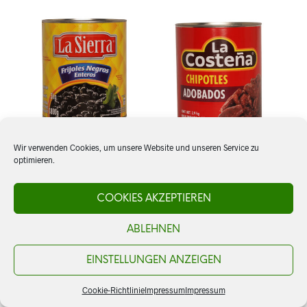
Wir verwenden Cookies, um unsere Website und unseren Service zu
optimieren.
Frijoles negros, ganz, La
Chiles Chipotles en
Sierra
Adobo, La Costeña
COOKIES AKZEPTIEREN
ABLEHNEN
CHF
21.00
CHF
29.50
AJOUTER AU PANIER
AJOUTER AU PANIER
EINSTELLUNGEN ANZEIGEN
Cookie-Richtlinie
Impressum
Impressum