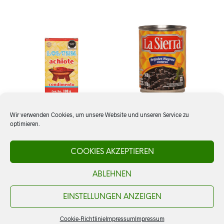
Wir verwenden Cookies, um unsere Website und unseren Service zu
optimieren.
Achiote, Anato-Paste, Lol-
Frijoles negros enteros, La
Tun
Sierra
COOKIES AKZEPTIEREN
ABLEHNEN
CHF
3.20
CHF
4.80
AJOUTER AU PANIER
AJOUTER AU PANIER
EINSTELLUNGEN ANZEIGEN
Cookie-Richtlinie
Impressum
Impressum