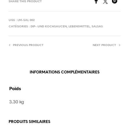
SHARE THIS PRODUCT
UGS :
LM-SAL 002
CATÉGORIES :
DIP- UND KOCHSAUCEN
,
LEBENSMITTEL
,
SALSAS
PREVIOUS PRODUCT
NEXT PRODUCT
INFORMATIONS COMPLÉMENTAIRES
Poids
3.30 kg
PRODUITS SIMILAIRES