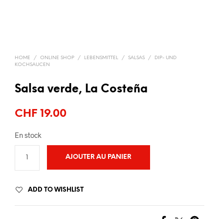
HOME
/
ONLINE SHOP
/
LEBENSMITTEL
/
SALSAS
/
DIP- UND
KOCHSAUCEN
Salsa verde, La Costeña
CHF
19.00
En stock
AJOUTER AU PANIER
ADD TO WISHLIST