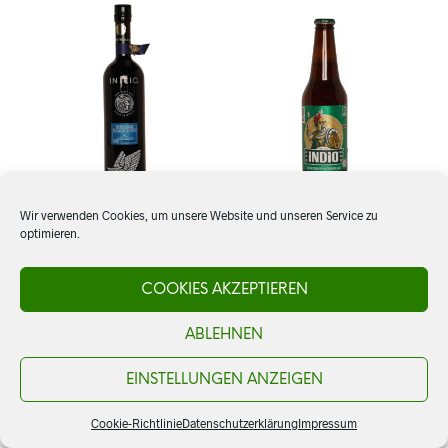
Wir verwenden Cookies, um unsere Website und unseren Service zu
optimieren.
Tequila Inicio, Premium
Bier: Indio, Lager
Blanco
COOKIES AKZEPTIEREN
CHF
3.50
ABLEHNEN
CHF
77.00
IN DEN WARENKORB
IN DEN WARENKORB
EINSTELLUNGEN ANZEIGEN
Cookie-Richtlinie
Datenschutzerklärung
Impressum