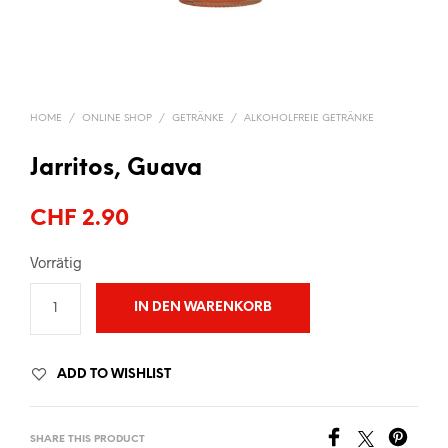
HOME
/
ONLINE SHOP
/
GETRÄNKE
/
ALKOHOLFREIE GETRÄNKE
Jarritos, Guava
CHF
2.90
Vorrätig
IN DEN WARENKORB
ADD TO WISHLIST
SHARE THIS PRODUCT