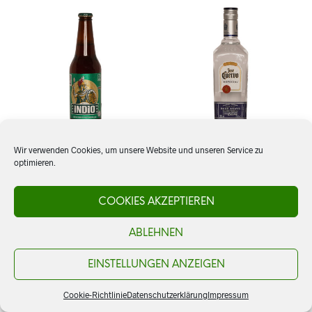
Wir verwenden Cookies, um unsere Website und unseren Service zu
optimieren.
Bier: Indio, Lager
Tequila Jose Cuervo,
Especial Silver
COOKIES AKZEPTIEREN
CHF
3.50
ABLEHNEN
CHF
29.00
IN DEN WARENKORB
IN DEN WARENKORB
EINSTELLUNGEN ANZEIGEN
Cookie-Richtlinie
Datenschutzerklärung
Impressum