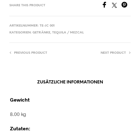
SHARE THIS PRODUCT
ARTIKELNUMMER:
TE-JC 001
KATEGORIEN:
GETRÄNKE
,
TEQUILA / MEZCAL
PREVIOUS PRODUCT
NEXT PRODUCT
ZUSÄTZLICHE INFORMATIONEN
Gewicht
8.00 kg
Zutaten: