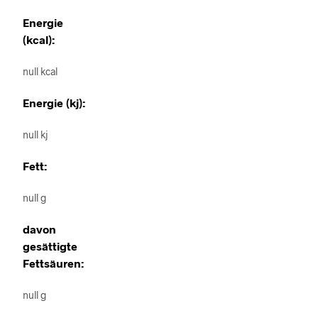
Energie
(kcal):
null kcal
Energie (kj):
null kj
Fett:
null g
davon
gesättigte
Fettsäuren:
null g