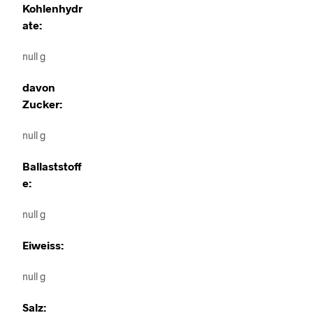
Kohlenhydr
ate:
null g
davon
Zucker:
null g
Ballaststoff
e:
null g
Eiweiss:
null g
Salz: