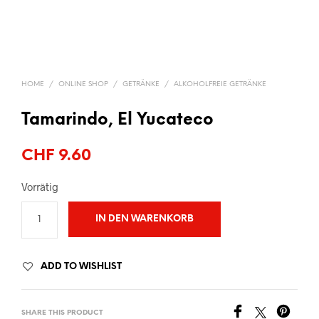
HOME
/
ONLINE SHOP
/
GETRÄNKE
/
ALKOHOLFREIE GETRÄNKE
Tamarindo, El Yucateco
CHF
9.60
Vorrätig
IN DEN WARENKORB
ADD TO WISHLIST
SHARE THIS PRODUCT