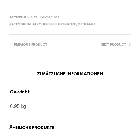
ARTIKELNUMMER:
LM-TUC 002
KATEGORIEN:
ALKOHOLFREIE GETRÄNKE
,
GETRÄNKE
PREVIOUS PRODUCT
NEXT PRODUCT
ZUSÄTZLICHE INFORMATIONEN
Gewicht
0.95 kg
ÄHNLICHE PRODUKTE