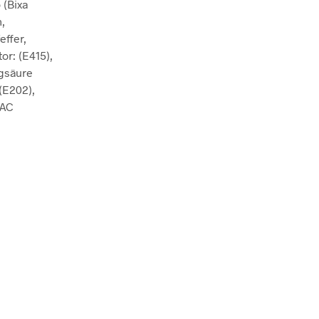
 (Bixa
E
,
N
ffer,
K
O
or: (E415),
R
igsäure
B
(E202),
.
 AC