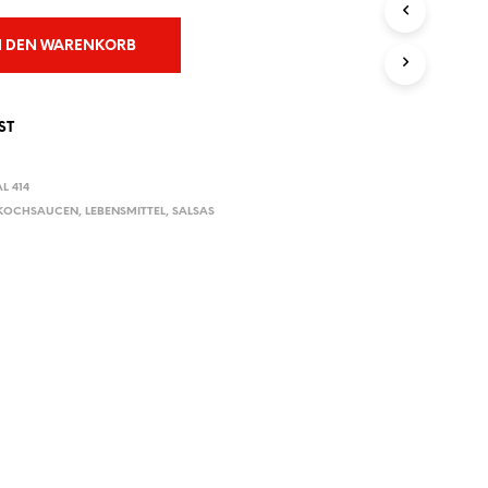
E
N
N DEN WARENKORB
S
I
C
H
ST
K
E
I
L 414
N
 KOCHSAUCEN
,
LEBENSMITTEL
,
SALSAS
E
P
R
O
D
U
K
T
E
I
M
W
A
R