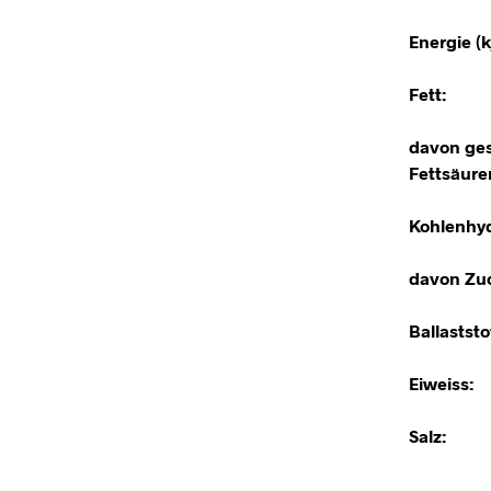
Energie (kj
Fett:
davon ges
Fettsäure
Kohlenhyd
davon Zuc
Ballaststo
Eiweiss:
Salz: