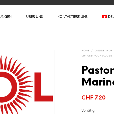
TUNGEN
ÜBER UNS
KONTAKTIERE UNS
DE
HOME
/
ONLINE SHOP
DIP- UND KOCHSAUCEN
Pasto
Marin
CHF
7.20
Vorrätig