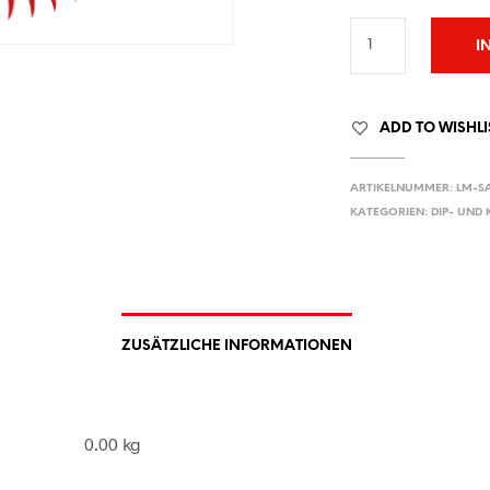
I
ADD TO WISHLI
ARTIKELNUMMER:
LM-SA
KATEGORIEN:
DIP- UND
ZUSÄTZLICHE INFORMATIONEN
0.00 kg