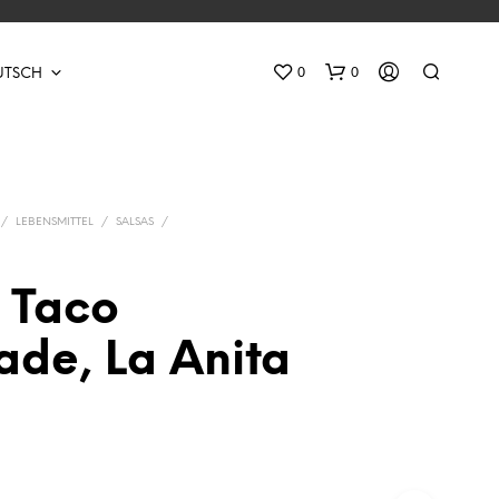
0
0
UTSCH
/
LEBENSMITTEL
/
SALSAS
/
r Taco
E
ade, La Anita
S
B
E
F
I
N
D