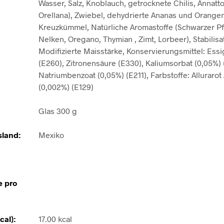
Wasser, Salz, Knoblauch, getrocknete Chilis, Annatto
Orellana), Zwiebel, dehydrierte Ananas und Orangen
Kreuzkümmel, Natürliche Aromastoffe (Schwarzer Pfe
Nelken, Oregano, Thymian , Zimt, Lorbeer), Stabilisat
Modifizierte Maisstärke, Konservierungsmittel: Ess
(E260), Zitronensäure (E330), Kaliumsorbat (0,05%) 
Natriumbenzoat (0,05%) (E211), Farbstoffe: Allurarot
(0,002%) (E129)
Glas 300 g
land:
Mexiko
e pro
cal):
17.00 kcal