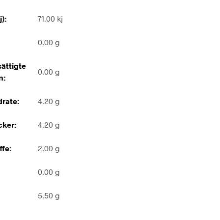
):
71.00 kj
0.00 g
ättigte
0.00 g
n:
rate:
4.20 g
ker:
4.20 g
ffe:
2.00 g
0.00 g
5.50 g