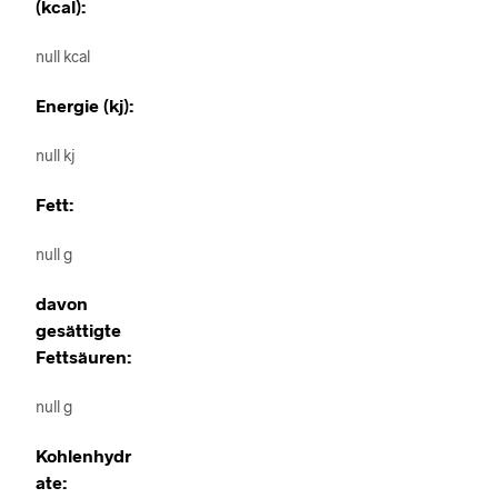
(kcal):
null kcal
Energie (kj):
null kj
Fett:
null g
davon
gesättigte
Fettsäuren:
null g
Kohlenhydr
ate: