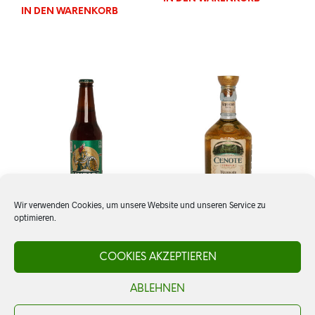
IN DEN WARENKORB
Wir verwenden Cookies, um unsere Website und unseren Service zu
optimieren.
Bier: Indio, Lager
Tequila Cenote Reposado
COOKIES AKZEPTIEREN
ABLEHNEN
CHF
3.50
CHF
69.00
IN DEN WARENKORB
IN DEN WARENKORB