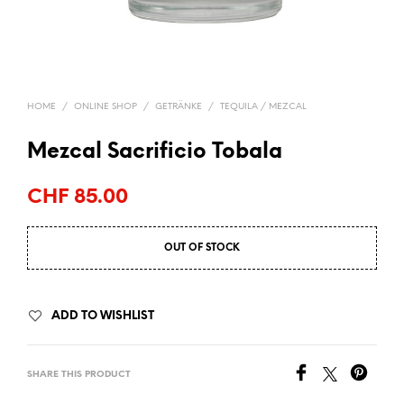
HOME
/
ONLINE SHOP
/
GETRÄNKE
/
TEQUILA / MEZCAL
Mezcal Sacrificio Tobala
CHF
85.00
OUT OF STOCK
ADD TO WISHLIST
SHARE THIS PRODUCT