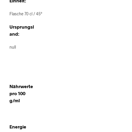
Einheit:
Flasche 70 cl / 45°
Ursprungsl
and:
null
Nährwerte
pro 100
g/ml
Energie