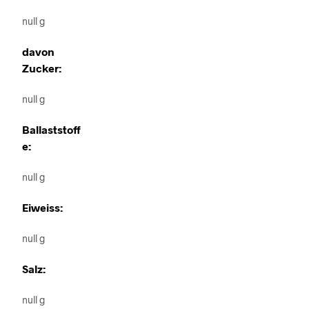
null g
davon
Zucker:
null g
Ballaststoff
e:
null g
Eiweiss:
null g
Salz:
null g