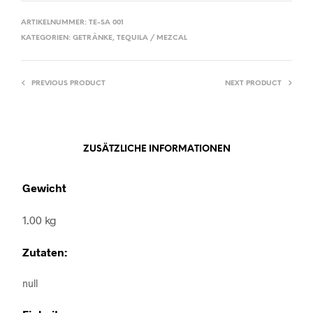
ARTIKELNUMMER:
TE-SA 001
KATEGORIEN:
GETRÄNKE
,
TEQUILA / MEZCAL
PREVIOUS PRODUCT
NEXT PRODUCT
ZUSÄTZLICHE INFORMATIONEN
Gewicht
1.00 kg
Zutaten:
null