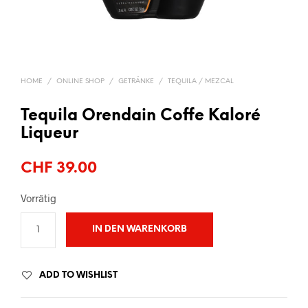
HOME
/
ONLINE SHOP
/
GETRÄNKE
/
TEQUILA / MEZCAL
Tequila Orendain Coffe Kaloré
Liqueur
CHF
39.00
Vorrätig
IN DEN WARENKORB
ADD TO WISHLIST