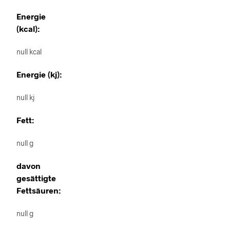
Energie
(kcal):
null kcal
Energie (kj):
null kj
Fett:
null g
davon
gesättigte
Fettsäuren:
null g