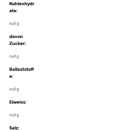
Kohlenhydr
ate:
null g
davon
Zucker:
null g
Ballaststoff
e:
null g
Eiweiss:
null g
Salz: