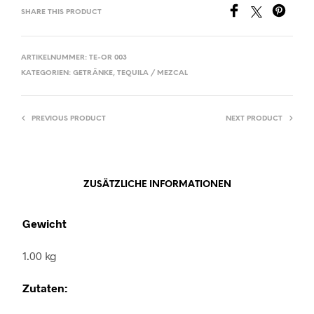
SHARE THIS PRODUCT
ARTIKELNUMMER:
TE-OR 003
KATEGORIEN:
GETRÄNKE
,
TEQUILA / MEZCAL
PREVIOUS PRODUCT
NEXT PRODUCT
ZUSÄTZLICHE INFORMATIONEN
Gewicht
1.00 kg
Zutaten: