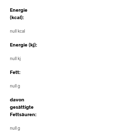
Energie
(kcal):
null kcal
Energie (kj):
null kj
Fett:
null g
davon
gesättigte
Fettsäuren:
null g