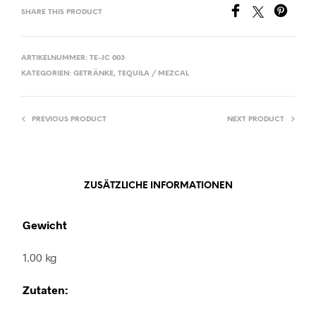
SHARE THIS PRODUCT
ARTIKELNUMMER:
TE-JC 003
KATEGORIEN:
GETRÄNKE
,
TEQUILA / MEZCAL
PREVIOUS PRODUCT
NEXT PRODUCT
ZUSÄTZLICHE INFORMATIONEN
Gewicht
1.00 kg
Zutaten: