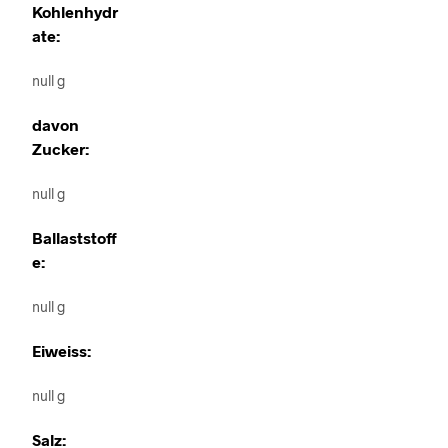
Kohlenhydr
ate:
null g
davon
Zucker:
null g
Ballaststoff
e:
null g
Eiweiss:
null g
Salz: