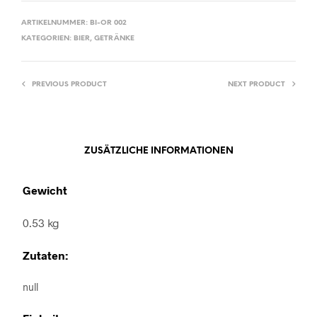
ARTIKELNUMMER:
BI-OR 002
KATEGORIEN:
BIER
,
GETRÄNKE
PREVIOUS PRODUCT
NEXT PRODUCT
ZUSÄTZLICHE INFORMATIONEN
Gewicht
0.53 kg
Zutaten:
null