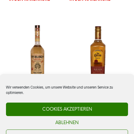
Wir verwenden Cookies, um unsere Website und unseren Service zu
optimieren.
Mezcal Se Busca
Tequila Jose Cuervo,
Reposado
Especial Reposado
COOKIES AKZEPTIEREN
ABLEHNEN
CHF
65.00
CHF
29.00
IN DEN WARENKORB
IN DEN WARENKORB