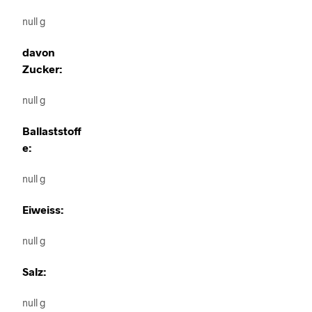
null g
davon
Zucker:
null g
Ballaststoff
e:
null g
Eiweiss:
null g
Salz:
null g