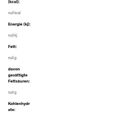
(kcal):
null kcal
Energie (kj):
null kj
Fett:
null g
davon
gesättigte
Fettsäuren:
null g
Kohlenhydr
ate: