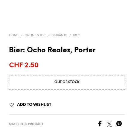
HOME
/
ONLINE SHOP
/
GETRÄNKE
/
BIER
Bier: Ocho Reales, Porter
CHF
2.50
OUT OF STOCK
ADD TO WISHLIST
SHARE THIS PRODUCT