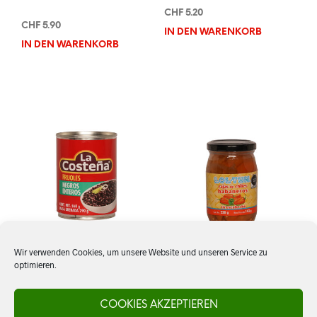
CHF
5.20
CHF
5.90
IN DEN WARENKORB
IN DEN WARENKORB
Wir verwenden Cookies, um unsere Website und unseren Service zu
optimieren.
Frijoles negros, ganz, La
Rajas de Chiles
Costeña
Habaneros, Loltun
COOKIES AKZEPTIEREN