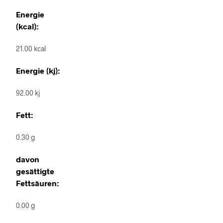
Energie
(kcal):
21.00 kcal
Energie (kj):
92.00 kj
Fett:
0.30 g
davon
gesättigte
Fettsäuren:
0.00 g