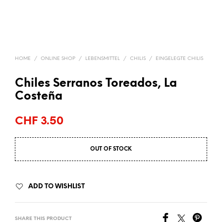
HOME
/
ONLINE SHOP
/
LEBENSMITTEL
/
CHILIS
/
EINGELEGTE CHILIS
Chiles Serranos Toreados, La
Costeña
CHF
3.50
OUT OF STOCK
ADD TO WISHLIST
SHARE THIS PRODUCT