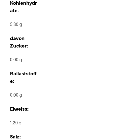
Kohlenhydr
ate:
5.30 g
davon
Zucker:
0.00 g
Ballaststoff
e:
0.00 g
Eiweiss:
1.20 g
Salz: