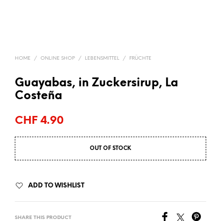
HOME
/
ONLINE SHOP
/
LEBENSMITTEL
/
FRÜCHTE
Guayabas, in Zuckersirup, La
Costeña
CHF
4.90
OUT OF STOCK
ADD TO WISHLIST
SHARE THIS PRODUCT