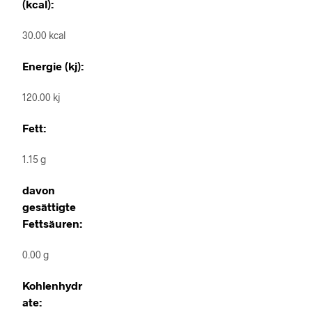
(kcal):
30.00 kcal
Energie (kj):
120.00 kj
Fett:
1.15 g
davon
gesättigte
Fettsäuren:
0.00 g
Kohlenhydr
ate: