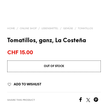
HOME
/
ONLINE SHOP
/
LEBENSMITTEL
/
GEMÜSE
/
TOMATILLOS
Tomatillos, ganz, La Costeña
CHF
15.00
OUT OF STOCK
ADD TO WISHLIST
SHARE THIS PRODUCT