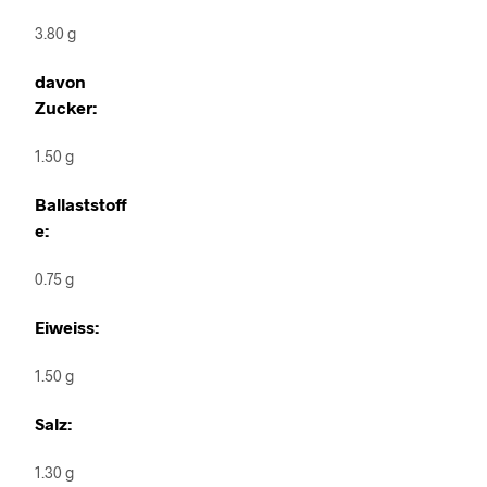
3.80 g
davon
Zucker:
1.50 g
Ballaststoff
e:
0.75 g
Eiweiss:
1.50 g
Salz:
1.30 g