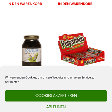
IN DEN WARENKORB
IN DEN WARENKORB
Wir verwenden Cookies, um unsere Website und unseren Service zu
optimieren.
Cuitlacoche, Lol Tun
Pulparindo, Dulce de
Tamarindo, extra picante
COOKIES AKZEPTIEREN
CHF
11.00
ABLEHNEN
CHF
16.50
IN DEN WARENKORB