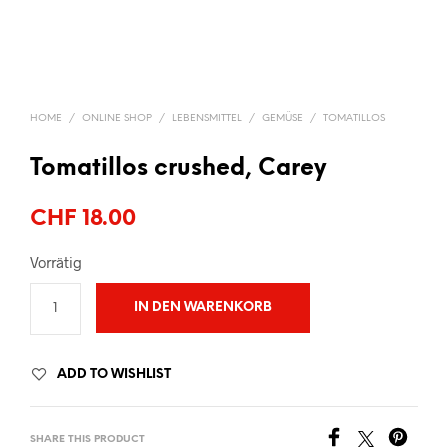
HOME
/
ONLINE SHOP
/
LEBENSMITTEL
/
GEMÜSE
/
TOMATILLOS
Tomatillos crushed, Carey
CHF
18.00
Vorrätig
IN DEN WARENKORB
ADD TO WISHLIST
SHARE THIS PRODUCT