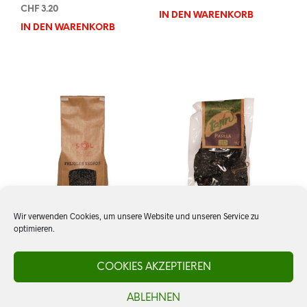
CHF
3.20
IN DEN WARENKORB
IN DEN WARENKORB
Wir verwenden Cookies, um unsere Website und unseren Service zu
optimieren.
Frijoles Negros, trocken
Chile Pasilla ganz
COOKIES AKZEPTIEREN
ABLEHNEN
CHF
5.90
CHF
5.20