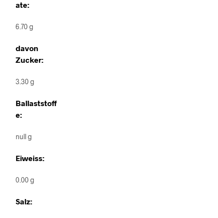
ate:
6.70 g
davon
Zucker:
3.30 g
Ballaststoff
e:
null g
Eiweiss:
0.00 g
Salz: