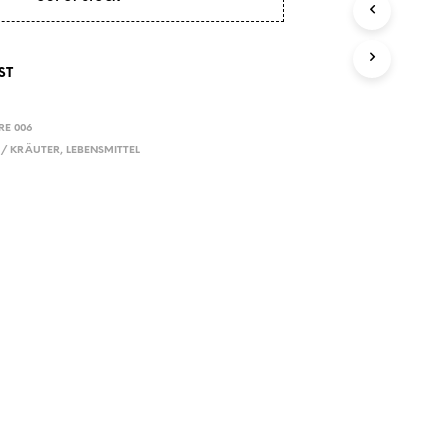
E
N
S
I
ST
C
H
K
RE 006
E
 / KRÄUTER
,
LEBENSMITTEL
I
N
E
P
R
O
D
U
K
T
E
I
M
W
A
R