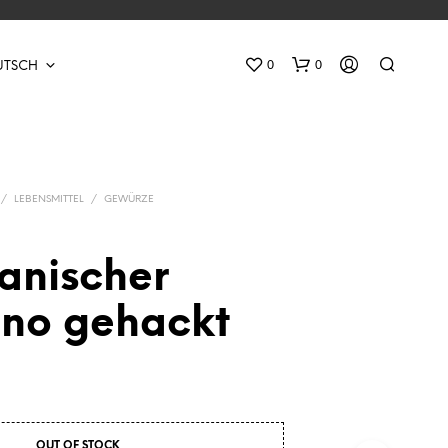
0
0
UTSCH
/
LEBENSMITTEL
/
GEWÜRZE
anischer
E
no gehackt
S
B
E
F
I
N
D
OUT OF STOCK