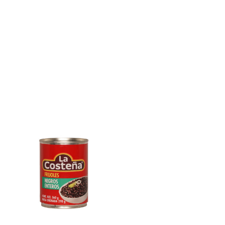
E
N
K
O
R
B
.