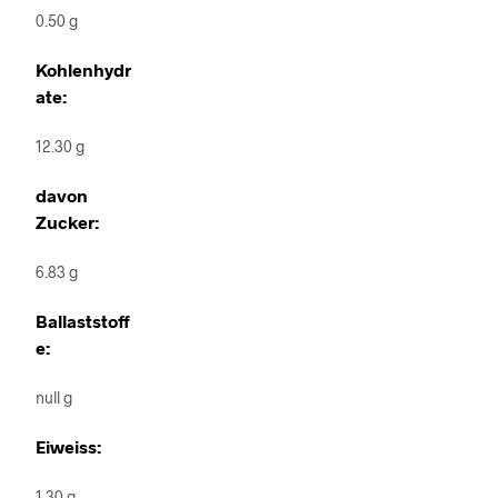
0.50 g
Kohlenhydr
ate:
12.30 g
davon
Zucker:
6.83 g
Ballaststoff
e:
null g
Eiweiss:
1.30 g