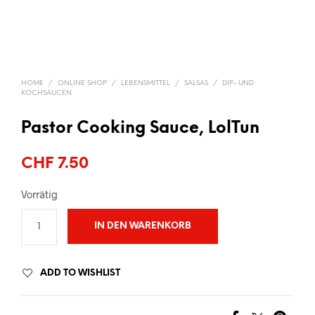
HOME
/
ONLINE SHOP
/
LEBENSMITTEL
/
SALSAS
/
DIP- UND
KOCHSAUCEN
Pastor Cooking Sauce, LolTun
CHF
7.50
Vorrätig
IN DEN WARENKORB
ADD TO WISHLIST