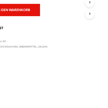
E
N
N DEN WARENKORB
S
I
C
H
ST
K
E
I
L 011
N
 KOCHSAUCEN
,
LEBENSMITTEL
,
SALSAS
E
P
R
O
D
U
K
T
E
I
M
W
A
R