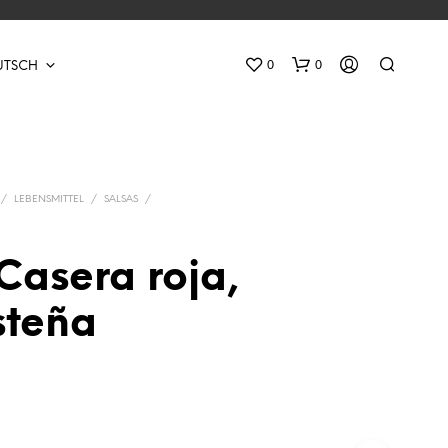
0
0
UTSCH
/
LEBENSMITTEL
/
SALSAS
/
Casera roja,
E
steña
S
B
E
F
I
N
D