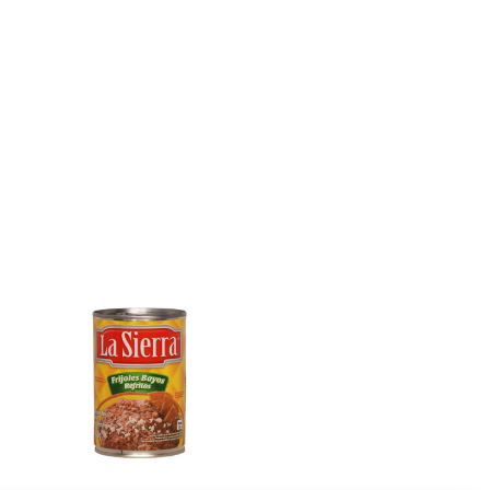
E
N
K
O
R
B
.