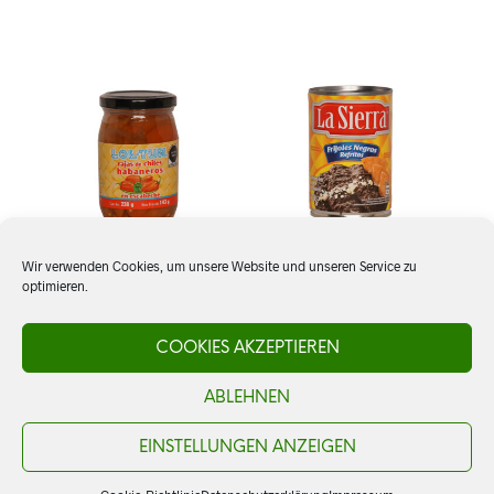
Wir verwenden Cookies, um unsere Website und unseren Service zu
optimieren.
Rajas de Chiles
Frijoles negros refritos, La
Habaneros, Loltun
Sierra
COOKIES AKZEPTIEREN
ABLEHNEN
CHF
4.20
CHF
4.30
IN DEN WARENKORB
IN DEN WARENKORB
EINSTELLUNGEN ANZEIGEN