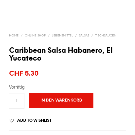
HOME
/
ONLINE SHOP
/
LEBENSMITTEL
/
SALSAS
/
TISCHSAUCEN
Caribbean Salsa Habanero, El
Yucateco
CHF
5.30
Vorrätig
IN DEN WARENKORB
ADD TO WISHLIST