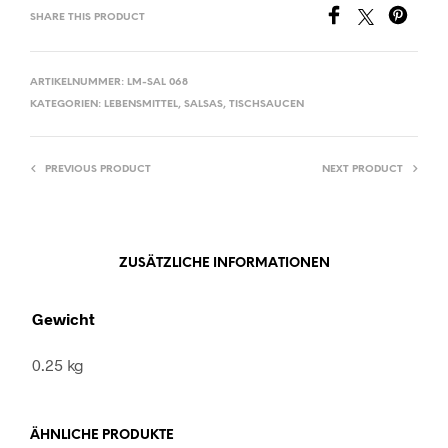
SHARE THIS PRODUCT
ARTIKELNUMMER:
LM-SAL 068
KATEGORIEN:
LEBENSMITTEL
,
SALSAS
,
TISCHSAUCEN
PREVIOUS PRODUCT
NEXT PRODUCT
ZUSÄTZLICHE INFORMATIONEN
Gewicht
0.25 kg
ÄHNLICHE PRODUKTE