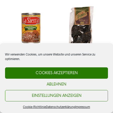
Wir verwenden Cookies, um unsere Website und unseren Service zu
optimieren.
Frijoles bayos refritos, La
Chile Pasilla ganz
Sierra
COOKIES AKZEPTIEREN
CHF
5.20
ABLEHNEN
CHF
4.30
IN DEN WARENKORB
IN DEN WARENKORB
EINSTELLUNGEN ANZEIGEN
Cookie-Richtlinie
Datenschutzerklärung
Impressum