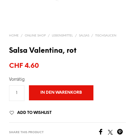
HOME
/
ONLINE SHOP
/
LEBENSMITTEL
/
SALSAS
/
TISCHSAUCEN
Salsa Valentina, rot
CHF
4.60
Vorrätig
IN DEN WARENKORB
ADD TO WISHLIST
SHARE THIS PRODUCT