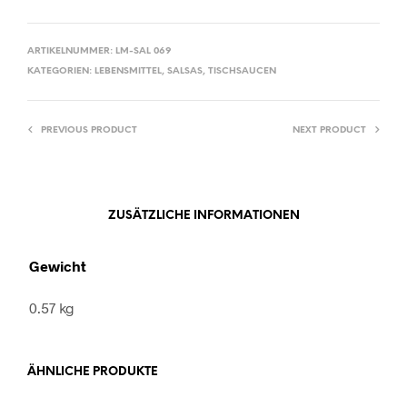
ARTIKELNUMMER:
LM-SAL 069
KATEGORIEN:
LEBENSMITTEL
,
SALSAS
,
TISCHSAUCEN
PREVIOUS PRODUCT
NEXT PRODUCT
ZUSÄTZLICHE INFORMATIONEN
Gewicht
0.57 kg
ÄHNLICHE PRODUKTE