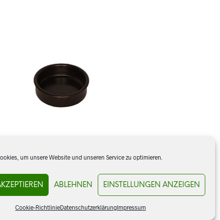
okies, um unsere Website und unseren Service zu optimieren.
Cazuela 10 cm, schwarz
AKZEPTIEREN
ABLEHNEN
EINSTELLUNGEN ANZEIGEN
CHF
2.80
Cookie-Richtlinie
Datenschutzerklärung
Impressum
IN DEN WARENKORB