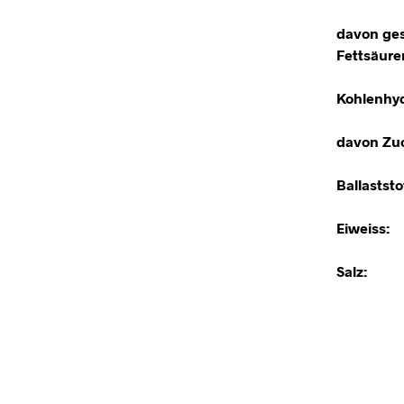
davon ges
Fettsäure
Kohlenhyd
davon Zuc
Ballaststo
Eiweiss:
Salz: