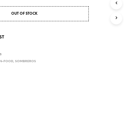
E
N
OUT OF STOCK
S
I
C
H
ST
K
E
I
8
N
N-FOOD
,
SOMBREROS
E
P
R
O
D
U
K
T
E
I
M
W
A
R