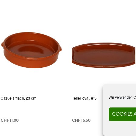
Wir verwenden Co
Cazuela flach, 23 cm
Teller oval, # 3
COOKIES 
CHF
11.00
CHF
16.50
IN DEN WARENKORB
IN DEN WARENKORB