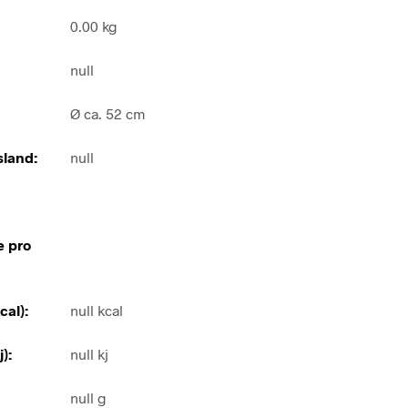
0.00 kg
null
Ø ca. 52 cm
land:
null
e pro
cal):
null kcal
):
null kj
null g