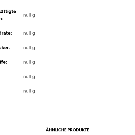
ättigte
null g
n:
rate:
null g
ker:
null g
ffe:
null g
null g
null g
ÄHNLICHE PRODUKTE