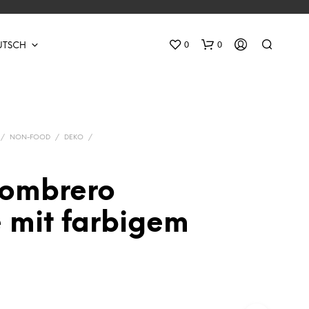
0
0
UTSCH
/
NON-FOOD
/
DEKO
/
sombrero
E
 mit farbigem
S
B
E
F
I
N
D