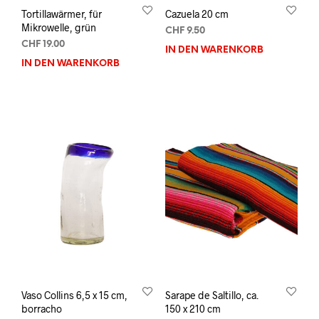
Tortillawärmer, für
Cazuela 20 cm
Mikrowelle, grün
CHF
9.50
CHF
19.00
IN DEN WARENKORB
IN DEN WARENKORB
Vaso Collins 6,5 x 15 cm,
Sarape de Saltillo, ca.
borracho
150 x 210 cm