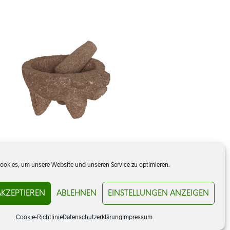
okies, um unsere Website und unseren Service zu optimieren.
Molcajete, Steinmörser Schweinchen
AKZEPTIEREN
ABLEHNEN
EINSTELLUNGEN ANZEIGEN
CHF
48.00
Cookie-Richtlinie
Datenschutzerklärung
Impressum
IN DEN WARENKORB