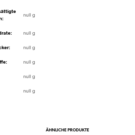
ättigte
null g
n:
rate:
null g
ker:
null g
ffe:
null g
null g
null g
ÄHNLICHE PRODUKTE