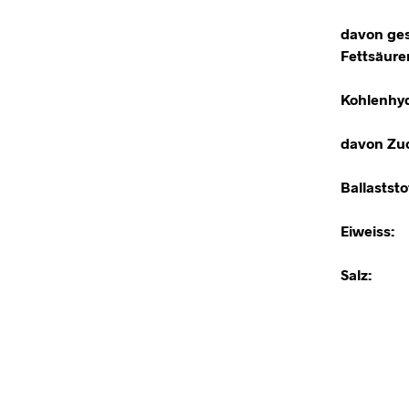
davon ges
Fettsäure
Kohlenhyd
davon Zuc
Ballaststo
Eiweiss:
Salz: