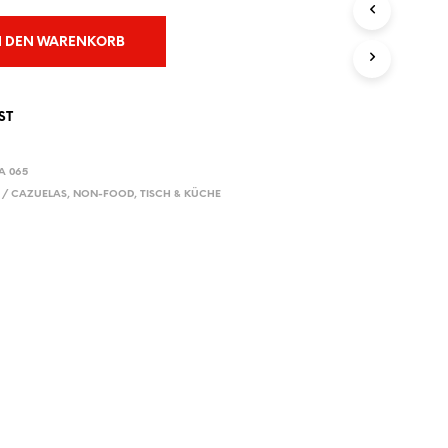
E
N
N DEN WARENKORB
S
I
C
H
ST
K
E
I
A 065
N
 / CAZUELAS
,
NON-FOOD
,
TISCH & KÜCHE
E
P
R
O
D
U
K
T
E
I
M
W
A
R