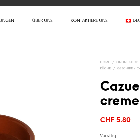
TUNGEN
ÜBER UNS
KONTAKTIERE UNS
DE
HOME
/
ONLINE SHOP
KÜCHE
/
GESCHIRR / C
Cazue
creme
CHF
5.80
Vorrätig