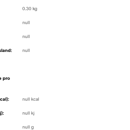
0.30 kg
null
null
land:
null
e pro
cal):
null kcal
):
null kj
null g