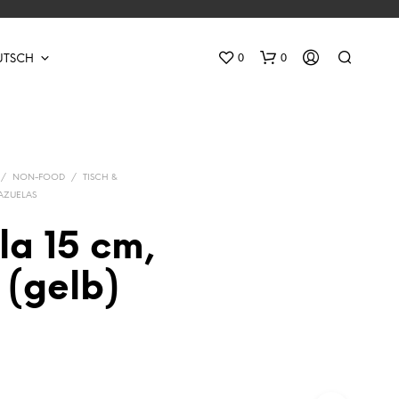
0
0
UTSCH
/
NON-FOOD
/
TISCH &
AZUELAS
la 15 cm,
E
 (gelb)
S
B
E
F
I
N
D