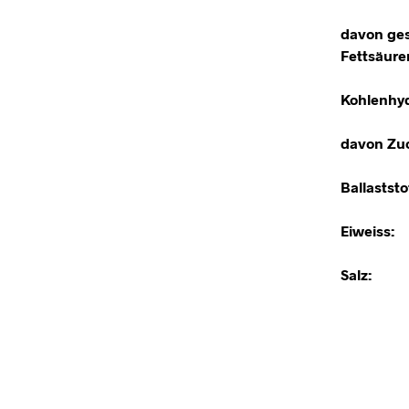
davon ges
Fettsäure
Kohlenhyd
davon Zuc
Ballaststo
Eiweiss:
Salz: