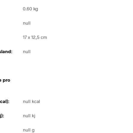
0.60 kg
null
17 x 12,5 cm
land:
null
e pro
cal):
null kcal
):
null kj
null g