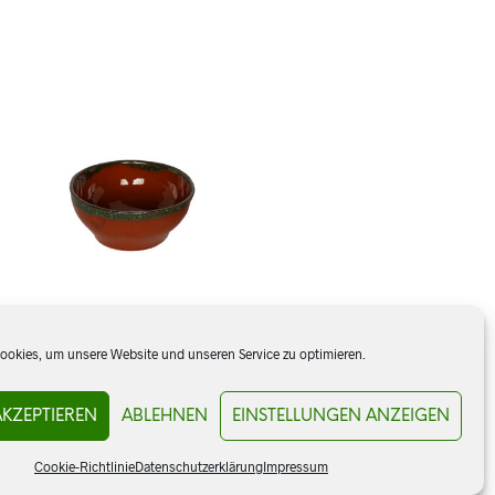
okies, um unsere Website und unseren Service zu optimieren.
Schale mittel
AKZEPTIEREN
ABLEHNEN
EINSTELLUNGEN ANZEIGEN
CHF
4.00
Cookie-Richtlinie
Datenschutzerklärung
Impressum
IN DEN WARENKORB