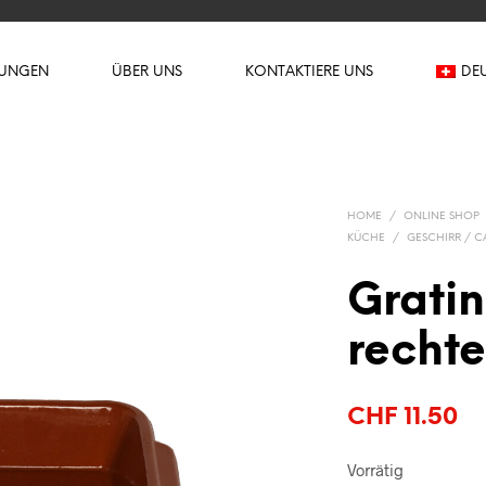
TUNGEN
ÜBER UNS
KONTAKTIERE UNS
DE
HOME
/
ONLINE SHOP
KÜCHE
/
GESCHIRR / C
Grati
recht
CHF
11.50
Vorrätig