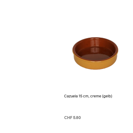
Cazuela 15 cm, creme (gelb)
CHF
5.80
IN DEN WARENKORB