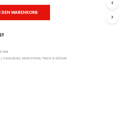
E
N
N DEN WARENKORB
S
I
C
H
ST
K
E
I
A 038
N
 / CAZUELAS
,
NON-FOOD
,
TISCH & KÜCHE
E
P
R
O
D
U
K
T
E
I
M
W
A
R