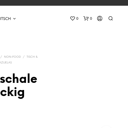
0
0
UTSCH
/
NON-FOOD
/
TISCH &
AZUELAS
nschale
E
eckig
S
B
E
F
I
N
D