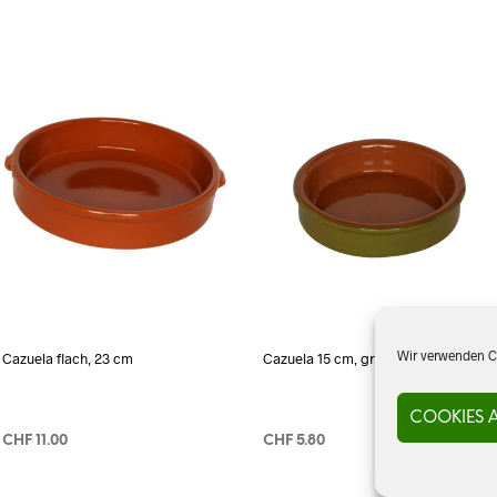
Wir verwenden Co
Cazuela flach, 23 cm
Cazuela 15 cm, grün
COOKIES 
CHF
11.00
CHF
5.80
IN DEN WARENKORB
IN DEN WARENKORB