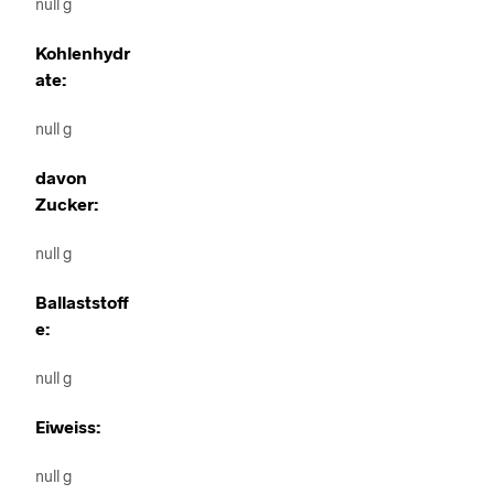
null g
Kohlenhydr
ate:
null g
davon
Zucker:
null g
Ballaststoff
e:
null g
Eiweiss:
null g