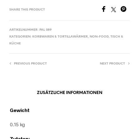
SHARE THIS PRODUCT
ARTIKELNUMMER:
PAL 089
KATEGORIEN:
KORBWAREN & TORTILLAWÄRMER
,
NON-FOOD
,
TISCH &
KÜCHE
PREVIOUS PRODUCT
NEXT PRODUCT
ZUSÄTZLICHE INFORMATIONEN
Gewicht
0.15 kg
Zutaten: