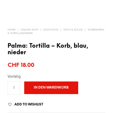
HOME
/
ONLINE SHOP
/
NON-FOOD
/
TISCH & KÜCHE
/
KORBWAREN
& TORTILLAWÄRMER
Palma: Tortilla – Korb, blau,
nieder
CHF
18.00
Vorrätig
IN DEN WARENKORB
ADD TO WISHLIST