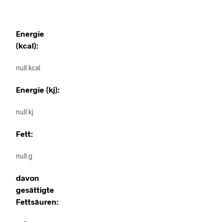
Energie
(kcal):
null kcal
Energie (kj):
null kj
Fett:
null g
davon
gesättigte
Fettsäuren: