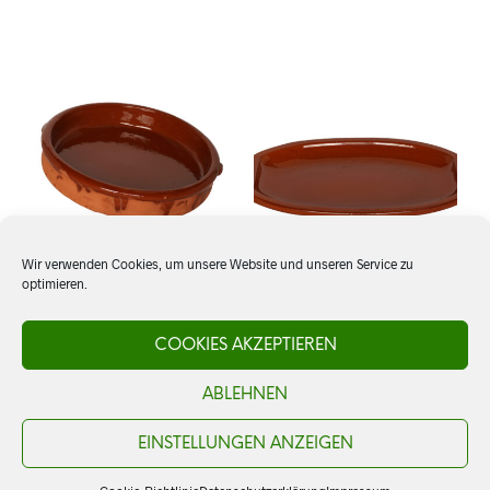
Wir verwenden Cookies, um unsere Website und unseren Service zu
optimieren.
Cazuela 23 cm
Teller oval, # 1
COOKIES AKZEPTIEREN
ABLEHNEN
CHF
12.00
CHF
34.00
IN DEN WARENKORB
IN DEN WARENKORB
EINSTELLUNGEN ANZEIGEN