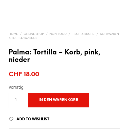
HOME
/
ONLINE SHOP
/
NON-FOOD
/
TISCH & KÜCHE
/
KORBWAREN
& TORTILLAWÄRMER
Palma: Tortilla – Korb, pink,
nieder
CHF
18.00
Vorrätig
IN DEN WARENKORB
ADD TO WISHLIST