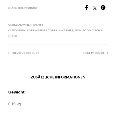
SHARE THIS PRODUCT
ARTIKELNUMMER:
PAL 085
KATEGORIEN:
KORBWAREN & TORTILLAWÄRMER
,
NON-FOOD
,
TISCH &
KÜCHE
PREVIOUS PRODUCT
NEXT PRODUCT
ZUSÄTZLICHE INFORMATIONEN
Gewicht
0.15 kg