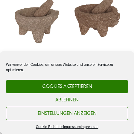
Molcajete, Steinmörser
Molcajete, Steinmörser
Wir verwenden Cookies, um unsere Website und unseren Service zu
Schweinchen
optimieren.
CHF
46.00
CHF
48.00
ADD TO CART
ADD TO CART
COOKIES AKZEPTIEREN
ABLEHNEN
EINSTELLUNGEN ANZEIGEN
Cookie-Richtlinie
Impressum
Impressum