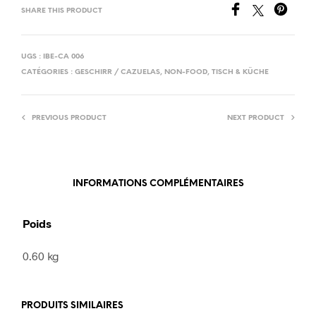
SHARE THIS PRODUCT
UGS :
IBE-CA 006
CATÉGORIES :
GESCHIRR / CAZUELAS
,
NON-FOOD
,
TISCH & KÜCHE
PREVIOUS PRODUCT
NEXT PRODUCT
INFORMATIONS COMPLÉMENTAIRES
Poids
0.60 kg
PRODUITS SIMILAIRES