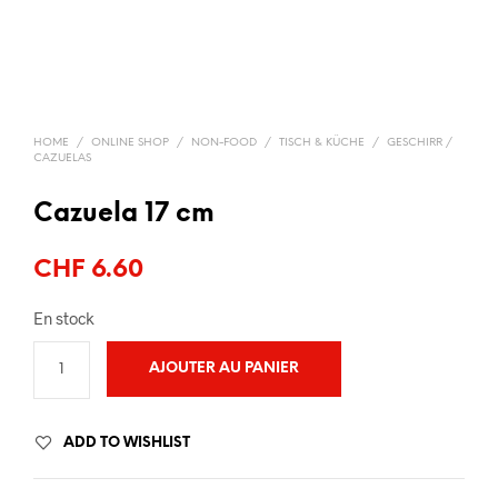
HOME
/
ONLINE SHOP
/
NON-FOOD
/
TISCH & KÜCHE
/
GESCHIRR /
CAZUELAS
Cazuela 17 cm
CHF
6.60
En stock
AJOUTER AU PANIER
ADD TO WISHLIST